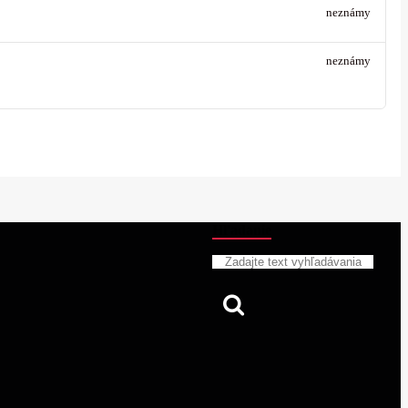
neznámy
neznámy
Hľadanie