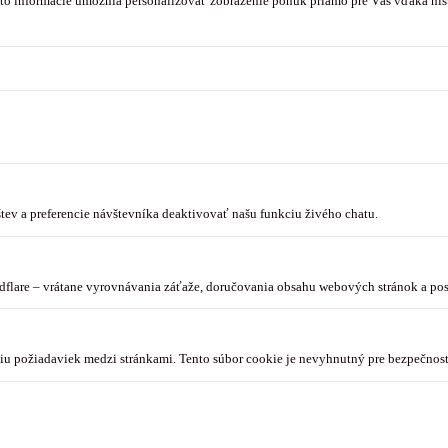
to informácie umožnia personalizovať zobrazenie ponúk priamo pre Vás vďaka hist
tev a preferencie návštevníka deaktivovať našu funkciu živého chatu.
dflare – vrátane vyrovnávania záťaže, doručovania obsahu webových stránok a p
niu požiadaviek medzi stránkami. Tento súbor cookie je nevyhnutný pre bezpečnos