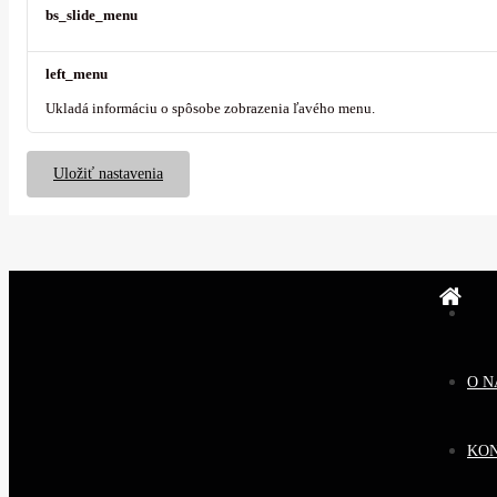
bs_slide_menu
left_menu
Ukladá informáciu o spôsobe zobrazenia ľavého menu.
Uložiť nastavenia
O N
KO