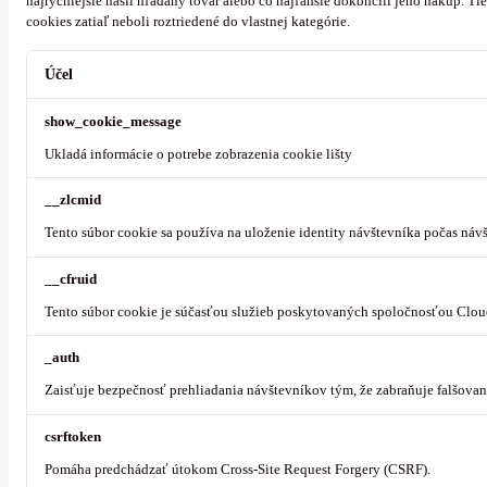
najrýchlejšie našli hľadaný tovar alebo čo najľahšie dokončili jeho nákup.
Tie
cookies zatiaľ neboli roztriedené do vlastnej kategórie.
Účel
show_cookie_message
Ukladá informácie o potrebe zobrazenia cookie lišty
__zlcmid
Tento súbor cookie sa používa na uloženie identity návštevníka počas návš
__cfruid
Tento súbor cookie je súčasťou služieb poskytovaných spoločnosťou Clou
_auth
Zaisťuje bezpečnosť prehliadania návštevníkov tým, že zabraňuje falšova
csrftoken
Pomáha predchádzať útokom Cross-Site Request Forgery (CSRF).