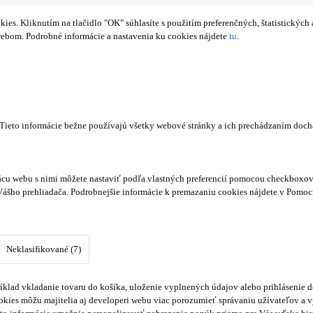
s. Kliknutím na tlačidlo "OK" súhlasíte s použitím preferenčných, štatistických 
webom. Podrobné informácie a nastavenia ku cookies nájdete
tu
.
. Tieto informácie bežne používajú všetky webové stránky a ich prechádzaním doc
cu webu s nimi môžete nastaviť podľa vlastných preferencií pomocou checkboxov 
Vášho prehliadača. Podrobnejšie informácie k premazaniu cookies nájdete v Pomoc
Neklasifikované (7)
klad vkladanie tovaru do košíka, uloženie vyplnených údajov alebo prihlásenie d
kies môžu majitelia aj developeri webu viac porozumieť správaniu užívateľov a vyv