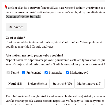
Prihlásenie
Nová registrácia
S cieľom uľahčiť používateľom používať naše webové stránky využívame cookie
0 ks
rámci zachovania funkčnosti webu používané počas celej doby prehliadania 
Odmietnuť všetko
Súhlasím
Zavrieť
Čo sú cookies?
Cookies sú krátke textové informácie, ktoré sú uložené vo Vašom prehliadači
používať (napríklad Google analytics
Ako môžem nastaviť prácu webu s cookies?
Napriek tomu, že odporúčame povoliť používanie všetkých typov cookies, prá
zmeniť svoje rozhodnutie zmazaním či editáciou cookies priamo v nastavení 
Nutné
Preferenčné
Štatistické
Marketingové
Nutné (13)
Preferenčné (1)
Štatistické (15)
Marketingové (15)
Tieto informácie sú nevyhnutné k správnemu chodu webovej stránky ako naprí
vzhľad stránky podľa Vašich potrieb, napríklad voľba jazyka.
Vďaka týmto coo