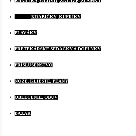
KRMÍTKA, OLOVO, ZÁŤAŽE, SLAMKY
KRABIČKY, KUFRÍKY
PLAVÁKY
PRETEKÁRSKE SEDAČKY A DOPLNKY
PRÍSLUŠENSTVO
NOŽE, KLIEŠTE, PEÁNY
OBLEČENIE, OBUV
BAZÁR
E-shop