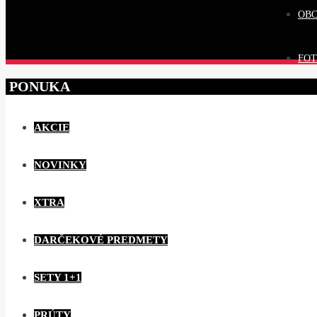
OB
FOT
PONUKA
AKCIE
NOVINKY
XTRA
DARČEKOVÉ PREDMETY
SETY 1+1
PRÚTY