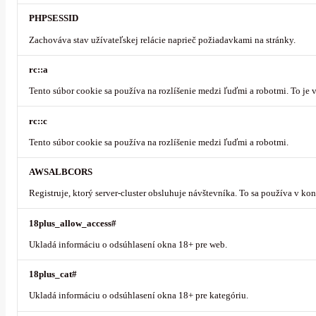
PHPSESSID
Zachováva stav užívateľskej relácie naprieč požiadavkami na stránky.
rc::a
Tento súbor cookie sa používa na rozlíšenie medzi ľuďmi a robotmi. To je
rc::c
Tento súbor cookie sa používa na rozlíšenie medzi ľuďmi a robotmi.
AWSALBCORS
Registruje, ktorý server-cluster obsluhuje návštevníka. To sa používa v k
18plus_allow_access#
Ukladá informáciu o odsúhlasení okna 18+ pre web.
18plus_cat#
Ukladá informáciu o odsúhlasení okna 18+ pre kategóriu.