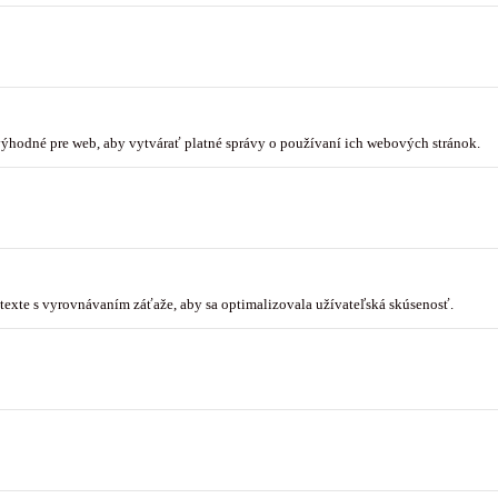
 výhodné pre web, aby vytvárať platné správy o používaní ich webových stránok.
ontexte s vyrovnávaním záťaže, aby sa optimalizovala užívateľská skúsenosť.