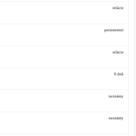
relácie
persistentní
relácie
6 dnů
neznámy
neznámy