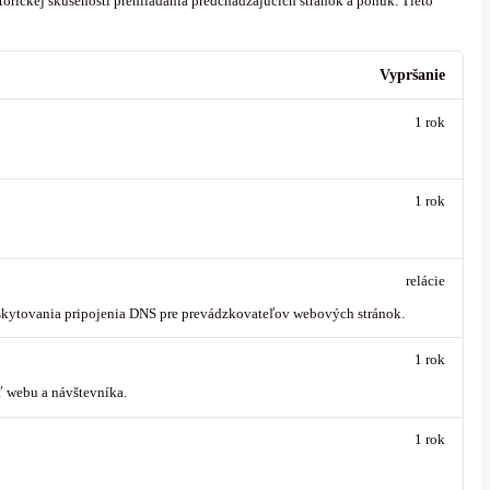
orickej skúsenosti prehliadania predchádzajúcich stránok a ponúk.
Tieto
Vypršanie
1 rok
1 rok
relácie
oskytovania pripojenia DNS pre prevádzkovateľov webových stránok.
1 rok
ť webu a návštevníka.
1 rok