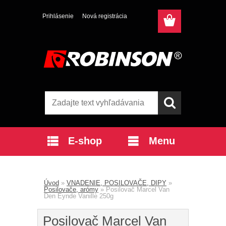
Prihlásenie
Nová registrácia
E-shop
Menu
Úvod
»
VNADENIE, POSILOVAČE, DIPY
»
Posilovače, arómy
»
Posilovač Marcel Van
Den Eynde Vanille 250g
Posilovač Marcel Van